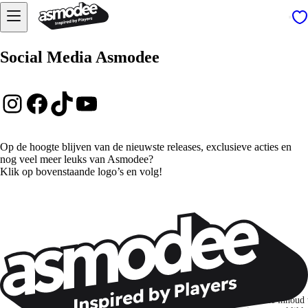
Social Media Asmodee
Instagram
Facebook
TikTok
YouTube
Op de hoogte blijven van de nieuwste releases, exclusieve acties en
nog veel meer leuks van Asmodee?
Klik op bovenstaande logo’s en volg!
Wil je nog meer spelnieuws ontvangen?
Ik abonneer me om spellen, nieuwe releases en gepersonaliseerde inhoud 