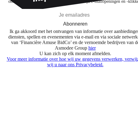
ontdekken op basis van mijn interesses en mijn e-mailopeningen en -klikk
Abonneren
Ik ga akkoord met het ontvangen van informatie over aanbiedinge
diensten, spellen en evenementen via e-mail en via sociale netwer
van ‘Financière Amuse BidCo’ en de vernoemde bedrijven van d
Asmodee Group
hier
U kan zich op elk moment afmelden.
Voor meer informatie over hoe wij uw gegevens verwerken, verwij
wij u naar ons Privacybeleid.