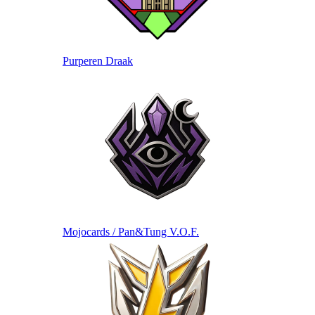
Purperen Draak
Mojocards / Pan&Tung V.O.F.