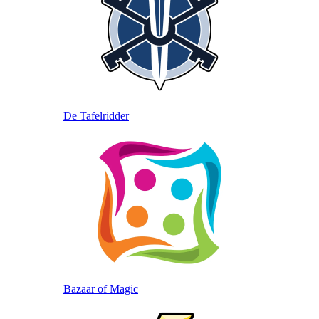
De
Tafelridder
Bazaar of Magic