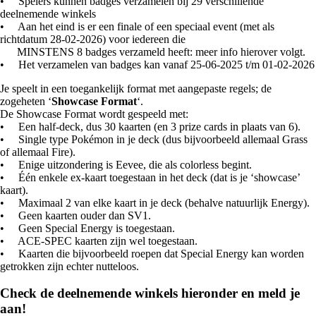
• Spelers kunnen badges verzamelen bij 29 verschillende
deelnemende winkels
• Aan het eind is er een finale of een speciaal event (met als
richtdatum 28-02-2026) voor iedereen die
MINSTENS 8 badges verzameld heeft: meer info hierover volgt.
• Het verzamelen van badges kan vanaf 25-06-2025 t/m 01-02-2026
Je speelt in een toegankelijk format met aangepaste regels; de
zogeheten ‘
Showcase Format
‘.
De Showcase Format wordt gespeeld met:
• Een half-deck, dus 30 kaarten (en 3 prize cards in plaats van 6).
• Single type Pokémon in je deck (dus bijvoorbeeld allemaal Grass
of allemaal Fire).
• Enige uitzondering is Eevee, die als colorless begint.
• Één enkele ex-kaart toegestaan in het deck (dat is je ‘showcase’
kaart).
• Maximaal 2 van elke kaart in je deck (behalve natuurlijk Energy).
• Geen kaarten ouder dan SV1.
• Geen Special Energy is toegestaan.
• ACE-SPEC kaarten zijn wel toegestaan.
• Kaarten die bijvoorbeeld roepen dat Special Energy kan worden
getrokken zijn echter nutteloos.
Check de deelnemende winkels hieronder en meld je
aan!