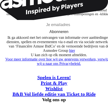
Ik abonneer me om spellen, nieuwe releases en gepersonaliseerde inhoud 
ontdekken op basis van mijn interesses en mijn e-mailopeningen en -klikk
Abonneren
Ik ga akkoord met het ontvangen van informatie over aanbiedinge
diensten, spellen en evenementen via e-mail en via sociale netwer
van ‘Financière Amuse BidCo’ en de vernoemde bedrijven van d
Asmodee Group
hier
U kan zich op elk moment afmelden.
Voor meer informatie over hoe wij uw gegevens verwerken, verwij
wij u naar ons Privacybeleid.
Spelen is Leren!
Print & Play
Wishlist
B&B Vol liefde editie van Ticket to Ride
Volg ons op