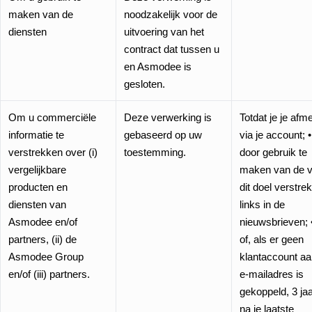
maken van de
noodzakelijk voor de
diensten
uitvoering van het
contract dat tussen u
en Asmodee is
gesloten.
Om u commerciële
Deze verwerking is
Totdat je je afme
informatie te
gebaseerd op uw
via je account; •
verstrekken over (i)
toestemming.
door gebruik te
vergelijkbare
maken van de 
producten en
dit doel verstre
diensten van
links in de
Asmodee en/of
nieuwsbrieven; 
partners, (ii) de
of, als er geen
Asmodee Group
klantaccount aa
en/of (iii) partners.
e-mailadres is
gekoppeld, 3 ja
na je laatste