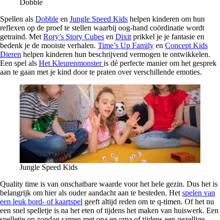
Dobble
Spellen als
Dobble
en
Jungle Speed Kids
helpen kinderen om hun
reflexen op de proef te stellen waarbij oog-hand coördinatie wordt
getraind. Met
Rory’s Story Cubes
en
Dixit
prikkel je je fantasie en
bedenk je de mooiste verhalen.
Time’s Up Family
en
Concept Kids
Dieren
helpen kinderen hun beschrijvend vermogen te ontwikkelen.
Een spel als
Het Kleurenmonster
is dé perfecte manier om het gesprek
aan te gaan met je kind door te praten over verschillende emoties.
Jungle Speed Kids
Quality time is van onschatbare waarde voor het hele gezin. Dus het is
belangrijk om hier als ouder aandacht aan te besteden. Het
spelen van
een leuk bord- of kaartspel
geeft altijd reden om te q-timen. Of het nu
een snel spelletje is na het eten of tijdens het maken van huiswerk. Een
spelletje op zondag samen met opa en oma of tijdens een gezellige