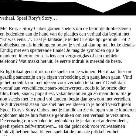
Spel details
Gebruik je fantasie en bedenk een avontuurlijk, eng of juist grappig
verhaal. Speel Rory's Story…
Met Rory's Story Cubes gooien s
pelers om de beurt de dobbelstenen
en bedenken aan de hand van de plaatjes een verhaal dat begint met
"Er was eens...". Laat je fantasie je leiden! Leuke tip: gebruik 1 of 2
dobbelstenen als inleiding en bouw je verhaal dan op met leuke details.
Eindig met een spetterende finale! Je mag de symbolen op alle
manieren interpreteren. Is iets een vergrootglas of een mobiele
telefoon? Wat maakt het uit. Je eerste indruk is meestal de beste.
Er ligt totaal geen druk op de speler om te winnen. Het draait hier om
gezellig samenzijn en je eigen verbeelding zijn gang laten gaan. Vind
je het moeilijk om met ideeën voor verhalen te komen? Denk dan
vooraf aan verschillende start-onderwerpen, zoals je favoriete dier,
film, boek, snack, popartiest, vakantieland en ga zo maar door. Sta je
nog steeds met je mond vol tanden, begin dan gewoon met vertellen.
Je zult versteld staan hoe snel nieuwe ideeën in je hoofd verschijnen!
Speel Rory's Story Cubes met je familie en zie de ogen van je kinderen
oplichten als ze hun fantasie gebruiken om een verhaal te verzinnen.
De ervaring om verhalen te bedenken die je dan met anderen deelt,
geeft spelers zelfvertrouwen... en dat geldt ook voor volwassenen!
Ook zij hebben baat bij een spel dat de fantasie prikkelt en het