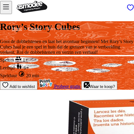
Rory’s Story Cubes
Home
Creatief
Rory’s Story Cubes
Gooi de dobbelstenen en laat het avontuur beginnen! Met Rory’s Story
Cubes haal je een spel in huis dat de grenzen van je verbeelding
verkent. Rol de dobbelstenen en verzin een verhaal!
Spelers
1+
Leeftijd
6+
Spelduur
20 min
Probeer gratis
Add to wishlist
Waar te koop?