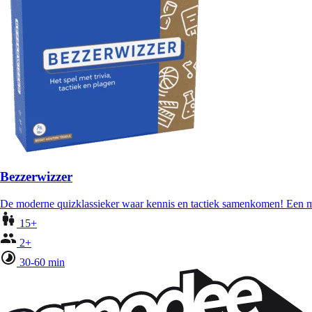
Bezzerwizzer
De moderne quizklassieker waar kennis en tactiek samenkomen! Een mu
15+
2+
30-60 min