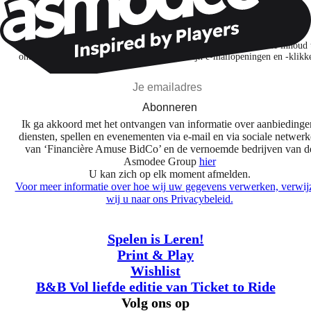
Wil je nog meer spelnieuws ontvangen?
Ik abonneer me om spellen, nieuwe releases en gepersonaliseerde inhoud 
ontdekken op basis van mijn interesses en mijn e-mailopeningen en -klikk
Abonneren
Ik ga akkoord met het ontvangen van informatie over aanbiedinge
diensten, spellen en evenementen via e-mail en via sociale netwer
van ‘Financière Amuse BidCo’ en de vernoemde bedrijven van d
Asmodee Group
hier
U kan zich op elk moment afmelden.
Voor meer informatie over hoe wij uw gegevens verwerken, verwij
wij u naar ons Privacybeleid.
Spelen is Leren!
Print & Play
Wishlist
B&B Vol liefde editie van Ticket to Ride
Volg ons op