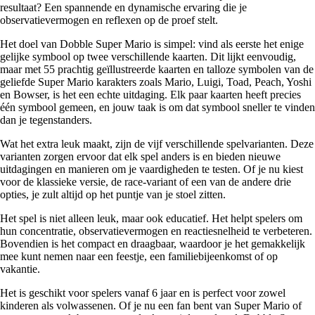
resultaat? Een spannende en dynamische ervaring die je
observatievermogen en reflexen op de proef stelt.
Het doel van Dobble Super Mario is simpel: vind als eerste het enige
gelijke symbool op twee verschillende kaarten. Dit lijkt eenvoudig,
maar met 55 prachtig geïllustreerde kaarten en talloze symbolen van de
geliefde Super Mario karakters zoals Mario, Luigi, Toad, Peach, Yoshi
en Bowser, is het een echte uitdaging. Elk paar kaarten heeft precies
één symbool gemeen, en jouw taak is om dat symbool sneller te vinden
dan je tegenstanders.
Wat het extra leuk maakt, zijn de vijf verschillende spelvarianten. Deze
varianten zorgen ervoor dat elk spel anders is en bieden nieuwe
uitdagingen en manieren om je vaardigheden te testen. Of je nu kiest
voor de klassieke versie, de race-variant of een van de andere drie
opties, je zult altijd op het puntje van je stoel zitten.
Het spel is niet alleen leuk, maar ook educatief. Het helpt spelers om
hun concentratie, observatievermogen en reactiesnelheid te verbeteren.
Bovendien is het compact en draagbaar, waardoor je het gemakkelijk
mee kunt nemen naar een feestje, een familiebijeenkomst of op
vakantie.
Het is geschikt voor spelers vanaf 6 jaar en is perfect voor zowel
kinderen als volwassenen. Of je nu een fan bent van Super Mario of