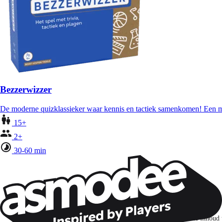
Bezzerwizzer
De moderne quizklassieker waar kennis en tactiek samenkomen! Een mu
15+
2+
30-60 min
Wil je nog meer spelnieuws ontvangen?
Ik abonneer me om spellen, nieuwe releases en gepersonaliseerde inhoud 