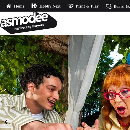
Home
Hobby Next
Print & Play
Board G