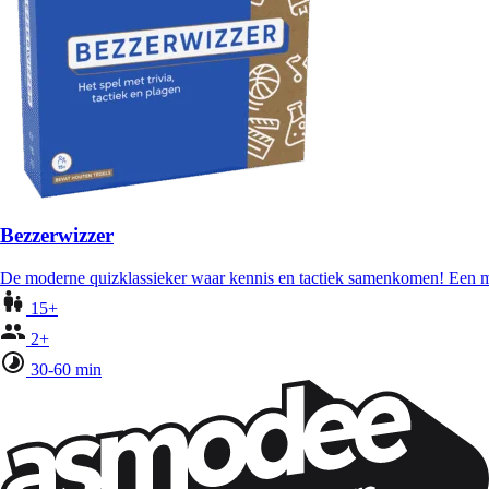
Bezzerwizzer
De moderne quizklassieker waar kennis en tactiek samenkomen! Een mu
15+
2+
30-60 min
Wil je nog meer spelnieuws ontvangen?