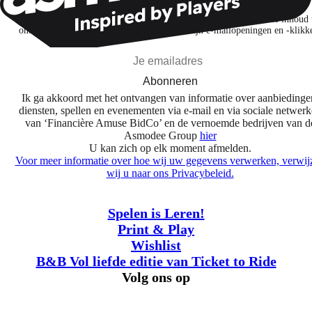
Ik abonneer me om spellen, nieuwe releases en gepersonaliseerde inhoud 
ontdekken op basis van mijn interesses en mijn e-mailopeningen en -klikk
Abonneren
Ik ga akkoord met het ontvangen van informatie over aanbiedinge
diensten, spellen en evenementen via e-mail en via sociale netwer
van ‘Financière Amuse BidCo’ en de vernoemde bedrijven van d
Asmodee Group
hier
U kan zich op elk moment afmelden.
Voor meer informatie over hoe wij uw gegevens verwerken, verwij
wij u naar ons Privacybeleid.
Spelen is Leren!
Print & Play
Wishlist
B&B Vol liefde editie van Ticket to Ride
Volg ons op