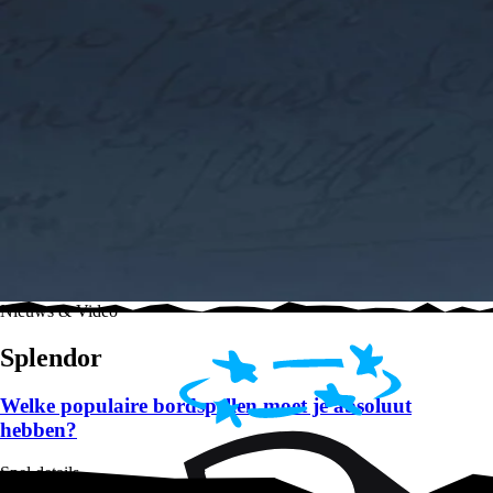
Nieuws & Video
Splendor
Welke populaire bordspellen moet je absoluut
hebben?
Spel details