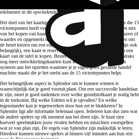
Probeer de beste handelsroutes op te zetten en verwerf de meeste
edelstenen in dit opwindende…
Het doel van h
et kaartspel
Splendor is de eerste handelaar te zijn die 15
victoriepunten heeft verdiend. Spelers verdienen punten door een mix
van het kopen van kaarten met edelstenen van verschillende kleuren of
waardes en opgemerkt te worden door de Edelen. Spelers mogen om
de beurt kiezen om een edelsteen te nemen (let op: de kleuren zijn ook
belangrijk), een kaart te reserveren voor een gouden fiche of om een
kaart van de tafel te kopen. Besteed je edelstenen w
ijs zodat je
straks
nog meer ontwikkelingskaarten k
unt
kopen. Eigenlijk ben je een
systeem aan het opzetten waarmee je je eigen goed geoliede handel
machine maakt die je het snelst aan de 15 victoriepunten helpt.
Het belangrijkste aspect in Splendor om te kunnen winnen is
waarschijnlijk dat je goed vooruit plant. Om een succesvolle handelaar
te zijn, moet je goed nadenken over welke grondstofkaart je nodig h
ebt
in de toekomst
. B
ij welke Edelen wil je opvallen? En
welke
tegenstander kan je tegenwerken door hun zet te blokkeren? In
Splendor ligt alle informatie helemaal open. Iedereen kan dus zien wat
de andere spelers op elk moment aan het doen zijn. Je kunt zien
hoeveel speelstukken jouw rivalen hebben en misschien voorspellen
wat ze van plan zijn. De regels van Splendor zijn makkelijk te leren.
Hierdoor kunnen nieuwe spelers al binnen vijf minuten aan hun reis