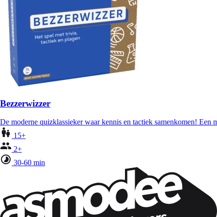
Bezzerwizzer
De moderne quizklassieker waar kennis en tactiek samenkomen! Een mu
15+
2+
30-60 min
Wil je nog meer spelnieuws ontvangen?