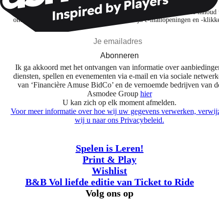
Ik abonneer me om spellen, nieuwe releases en gepersonaliseerde inhoud 
ontdekken op basis van mijn interesses en mijn e-mailopeningen en -klikk
Abonneren
Ik ga akkoord met het ontvangen van informatie over aanbiedinge
diensten, spellen en evenementen via e-mail en via sociale netwer
van ‘Financière Amuse BidCo’ en de vernoemde bedrijven van d
Asmodee Group
hier
U kan zich op elk moment afmelden.
Voor meer informatie over hoe wij uw gegevens verwerken, verwij
wij u naar ons Privacybeleid.
Spelen is Leren!
Print & Play
Wishlist
B&B Vol liefde editie van Ticket to Ride
Volg ons op