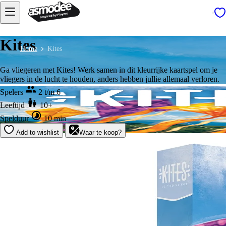
Kites
Home
Kites
Ga vliegeren met Kites! Werk samen in dit kleurrijke kaartspel om je
vliegers in de lucht te houden, anders hebben jullie allemaal verloren.
Spelers
2 t/m 6
Leeftijd
10+
Spelduur
10 min
Add to wishlist
Waar te koop?