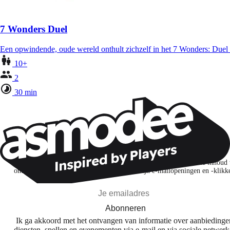
7 Wonders Duel
Een opwindende, oude wereld onthult zichzelf in het 7 Wonders: Duel
10+
2
30 min
Wil je nog meer spelnieuws ontvangen?
Ik abonneer me om spellen, nieuwe releases en gepersonaliseerde inhoud 
ontdekken op basis van mijn interesses en mijn e-mailopeningen en -klikk
Abonneren
Ik ga akkoord met het ontvangen van informatie over aanbiedinge
diensten, spellen en evenementen via e-mail en via sociale netwer