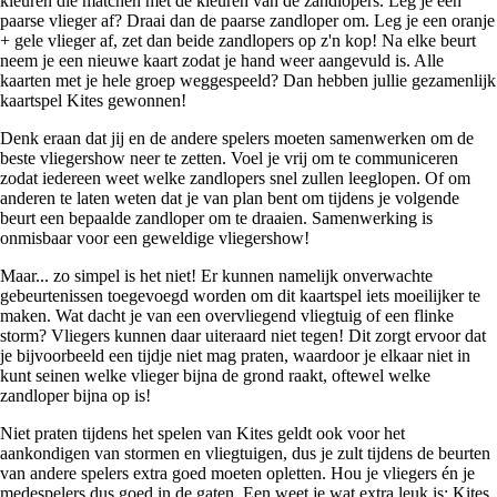
kleuren die matchen met de kleuren van de zandlopers. Leg je een
paarse vlieger af? Draai dan de paarse zandloper om. Leg je een oranje
+ gele vlieger af, zet dan beide zandlopers op z'n kop! Na elke beurt
neem je een nieuwe kaart zodat je hand weer aangevuld is. Alle
kaarten met je hele groep weggespeeld? Dan hebben jullie gezamenlijk
kaartspel Kites gewonnen!
Denk eraan dat jij en de andere spelers moeten samenwerken om de
beste vliegershow neer te zetten. Voel je vrij om te communiceren
zodat iedereen weet welke zandlopers snel zullen leeglopen. Of om
anderen te laten weten dat je van plan bent om tijdens je volgende
beurt een bepaalde zandloper om te draaien. Samenwerking is
onmisbaar voor een geweldige vliegershow!
Maar... zo simpel is het niet! Er kunnen namelijk onverwachte
gebeurtenissen toegevoegd worden om dit kaartspel iets moeilijker te
maken. Wat dacht je van een overvliegend vliegtuig of een flinke
storm? Vliegers kunnen daar uiteraard niet tegen! Dit zorgt ervoor dat
je bijvoorbeeld een tijdje niet mag praten, waardoor je elkaar niet in
kunt seinen welke vlieger bijna de grond raakt, oftewel welke
zandloper bijna op is!
Niet praten tijdens het spelen van Kites geldt ook voor het
aankondigen van stormen en vliegtuigen, dus je zult tijdens de beurten
van andere spelers extra goed moeten opletten. Hou je vliegers én je
medespelers dus goed in de gaten. Een weet je wat extra leuk is: Kites