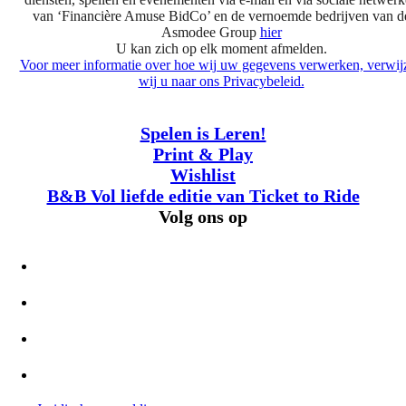
van ‘Financière Amuse BidCo’ en de vernoemde bedrijven van d
Asmodee Group
hier
U kan zich op elk moment afmelden.
Voor meer informatie over hoe wij uw gegevens verwerken, verwij
wij u naar ons Privacybeleid.
Spelen is Leren!
Print & Play
Wishlist
B&B Vol liefde editie van Ticket to Ride
Volg ons op