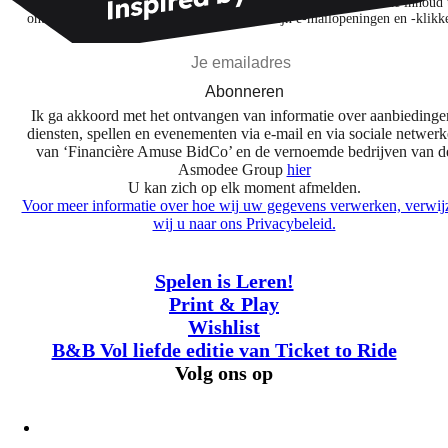
Ik abonneer me om spellen, nieuwe releases en gepersonaliseerde inhoud 
ontdekken op basis van mijn interesses en mijn e-mailopeningen en -klikk
Abonneren
Ik ga akkoord met het ontvangen van informatie over aanbiedinge
diensten, spellen en evenementen via e-mail en via sociale netwer
van ‘Financière Amuse BidCo’ en de vernoemde bedrijven van d
Asmodee Group
hier
U kan zich op elk moment afmelden.
Voor meer informatie over hoe wij uw gegevens verwerken, verwij
wij u naar ons Privacybeleid.
Spelen is Leren!
Print & Play
Wishlist
B&B Vol liefde editie van Ticket to Ride
Volg ons op