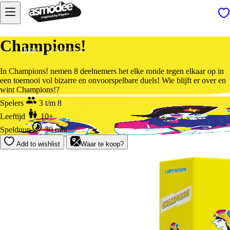
Champions!
Home
Champions!
In Champions! nemen 8 deelnemers het elke ronde tegen elkaar op in
een toernooi vol bizarre en onvoorspelbare duels! Wie blijft er over en
wint Champions!?
Spelers
3 t/m 8
Leeftijd
10+
Spelduur
30 min
Add to wishlist
Waar te koop?