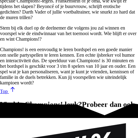
speciale Champions!-tegels. Frankenstein of je oma, wie kwijlt er
tijdens het slapen? Beyoncé of je buurvrouw, schrijft erotische
gedichten? Darth Vader of jullie voetbaltrainer, wie snurkt zo hard dat
de muren trillen?
Stem bij elk duel op de deelnemer die volgens jou zal winnen en
voorspel wie de eindwinnaar van het toernooi wordt. Wie blijft er over
en wint Champions!?
Champions! is een eenvoudig te leren bordspel en een goede manier
om snelle partyspellen te leren kennen. Een echte ijsbreker vol humor
en interactiviteit dus. De speelduur van Champions! is 30 minuten en
het bordspel is geschikt voor 3 t/m 8 spelers van 10 jaar en ouder. Een
spel wat je kan personaliseren, want je kunt je vrienden, kennissen of
familie in de duels betrekken. Kun jij voorspellen wie uiteindelijk
kampioen wordt?
Top
Vind je Champions! leuk?Probeer dan ook
deze spellen!