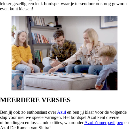
lekker gezellig een leuk bordspel waar je tussendoor ook nog gewoon
even kunt kletsen!
MEERDERE VERSIES
Ben jij ook zo enthousiast over
Azul
en ben jij klaar voor de volgende
stap voor nieuwe speelervaringen. Het bordspel Azul kent diverse
uitbreidingen en losstaande edities, waaronder
Azul Zomerpaviljoen
en
Azul De Ramen van Sintra!