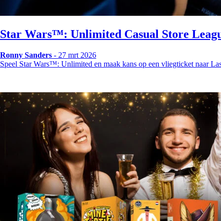
Star Wars™: Unlimited Casual Store Leag
Ronny Sanders
- 27 mrt 2026
Speel Star Wars™: Unlimited en maak kans op een vliegticket naar La