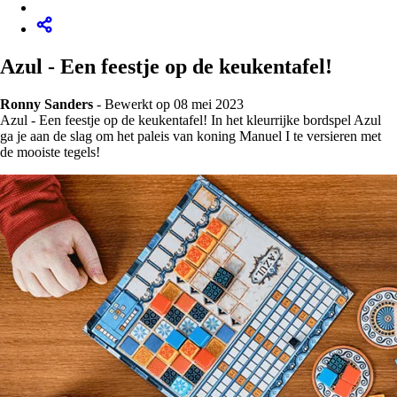
Azul - Een feestje op de keukentafel!
Ronny Sanders
-
Bewerkt op 08 mei 2023
Azul - Een feestje op de keukentafel! In het kleurrijke bordspel Azul
ga je aan de slag om het paleis van koning Manuel I te versieren met
de mooiste tegels!