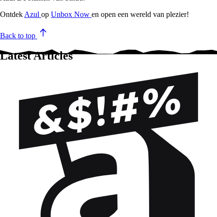
Ontdek
Azul
op
Unbox Now
en open een wereld van plezier!
Back to top
Latest Articles