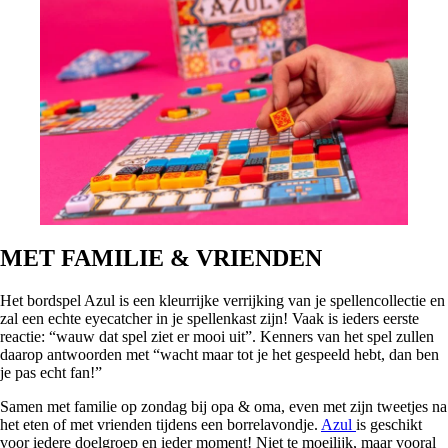
MET FAMILIE & VRIENDEN
Het bordspel Azul is een kleurrijke verrijking van je spellencollectie en
zal een echte eyecatcher in je spellenkast zijn! Vaak is ieders eerste
reactie: “wauw dat spel ziet er mooi uit”. Kenners van het spel zullen
daarop antwoorden met “wacht maar tot je het gespeeld hebt, dan ben
je pas echt fan!”
Samen met familie op zondag bij opa & oma, even met zijn tweetjes na
het eten of met vrienden tijdens een borrelavondje.
Azul
is geschikt
voor iedere doelgroep en ieder moment! Niet te moeilijk, maar vooral